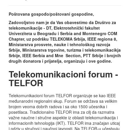
Poštovana gospođo/poštovani gospodine,
Zadovoljstvo nam je da Vas obavestimo da Društvo za
telekomunikacije - DT, Elektrotehnički fakultet
Univerziteta u Beogradu i Serbia and Montenegro COM
Chapter, uz podršku TELEKOMA Srbija, IEEE regiona 8,
Ministarstva prosvete, nauke i tehnološkog razvoja
Srbije, Ministarstva trgovine, turizma i telekomunikacikja
Srbije, IEEE Serbia and Mne Section, PTT Srbije i brojnih
drugih donatora i prijatelja, organizuju i ove godine.
Telekomunikacioni forum -
TELFOR
Telekomunikacioni forum TELFOR organizuje se kao IEEE
međunarodni regionalni skup. Forum se održava sa velikim
brojem veoma dobrih radova i sa oko 1500 učesnika i
posetilaca. Tradicionalno TELFOR ima za cilj da razmatra
važne naučne i stručne aspekte iz oblasti telekomunikacija i
informacionih tehnologija (IKT). TELFOR ima značajan uticaj
i odziv u stručnoj i naučnoj javnosti. Na TELFOR-u učestvuju