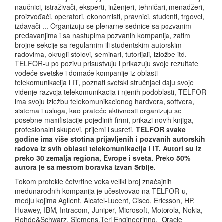
naučnici, istraživači, eksperti, inženjeri, tehničari, menadžeri,
proizvođači, operatori, ekonomisti, pravnici, studenti, trgovci,
izdavači ... Organizuju se plenarne sednice sa pozvanim
predavanjima i sa nastupima pozvanih kompanija, zatim
brojne sekcije sa regularnim ili studentskim autorskim
radovima, okrugli stolovi, seminari, tutorijali, izložbe itd.
TELFOR-u po pozivu prisustvuju i prikazuju svoje rezultate
vodeće svetske i domaće kompanije iz oblasti
telekomunikacija i IT, poznati svetski stručnjaci daju svoje
viđenje razvoja telekomunikacija i njenih podoblasti, TELFOR
ima svoju izložbu telekomunikacionog hardvera, softvera,
sistema i usluga, kao prateće aktivnosti organizuju se
posebne manifistacije pojedinih firmi, prikazi novih knjiga,
profesionalni skupovi, prijemi i susreti.
TELFOR svake
godine ima više stotina prijavljenih i pozvanih autorskih
radova iz svih oblasti telekomunikacija i IT. Autori su iz
preko 30 zemalja regiona, Evrope i sveta. Preko 50%
autora je sa mestom boravka izvan Srbije.
Tokom protekle četvrtine veka veliki broj značajnih
međunarodnih kompanija je učestvovao na TELFOR-u,
medju kojima Agilent, Alcatel-Lucent, Cisco, Ericsson, HP,
Huawey, IBM, Intracom, Juniper, Microsoft, Motorola, Nokia,
Rohde&Schwarz, Siemens,Teri Engineerinng, Oracle