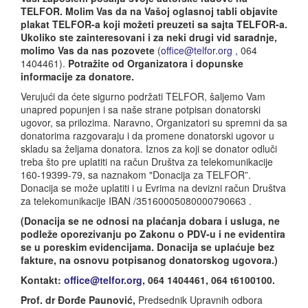
TELFOR. Molim Vas da na Vašoj oglasnoj tabli objavite
plakat TELFOR-a koji možeti preuzeti sa sajta TELFOR-a.
Ukoliko ste zainteresovani i za neki drugi vid saradnje,
molimo Vas da nas pozovete
(
office@telfor.org
, 064
1404461).
Potražite od Organizatora i dopunske
informacije za donatore.
Verujući da ćete sigurno podržati TELFOR, šaljemo Vam
unapred popunjen i sa naše strane potpisan donatorski
ugovor, sa prilozima. Naravno, Organizatori su spremni da sa
donatorima razgovaraju i da promene donatorski ugovor u
skladu sa željama donatora. Iznos za koji se donator odluči
treba što pre uplatiti na račun Društva za telekomunikacije
160-19399-79, sa naznakom "Donacija za TELFOR”.
Donacija se može uplatiti i u Evrima na devizni račun Društva
za telekomunikacije IBAN /35160005080000790663 .
(Donacija se ne odnosi na plaćanja dobara i usluga, ne
podleže oporezivanju po Zakonu o PDV-u i ne evidentira
se u poreskim evidencijama. Donacija se uplaćuje bez
fakture, na osnovu potpisanog donatorskog ugovora.)
Kontakt:
office@telfor.org
, 064 1404461, 064 t6100100.
Prof. dr Đorđe Paunović,
Predsednik Upravnih odbora