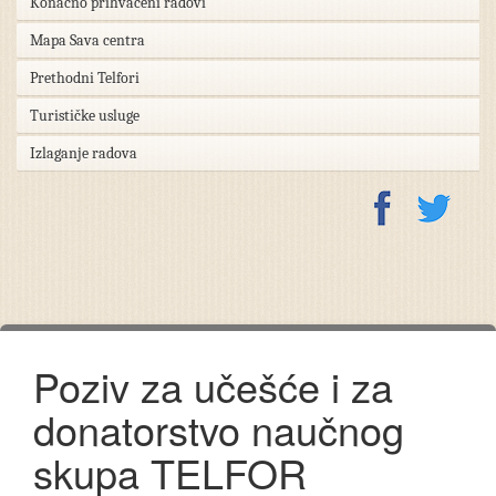
Konačno prihvaćeni radovi
Mapa Sava centra
Prethodni Telfori
Turističke usluge
Izlaganje radova
Poziv za učešće i za
donatorstvo naučnog
skupa TELFOR