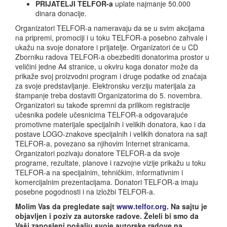
PRIJATELJI TELFOR-a
uplate najmanje 50.000
dinara donacije.
Organizatori TELFOR-a nameravaju da se u svim akcijama
na pripremi, promociji i u toku TELFOR-a posebno zahvale i
ukažu na svoje donatore i prijatelje. Organizatori će u CD
Zborniku radova TELFOR-a obezbediti donatorima prostor u
veličini jedne A4 stranice, u okviru koga donator može da
prikaže svoj proizvodni program i druge podatke od značaja
za svoje predstavljanje. Elektronsku verziju materijala za
štampanje treba dostaviti Organizatorima do 5. novembra.
Organizatori su takođe spremni da prilikom registracije
učesnika podele učesnicima TELFOR-a odgovarajuće
promotivne materijale specijalnih i velikih donatora, kao i da
postave LOGO-znakove specijalnih i velikih donatora na sajt
TELFOR-a, povezano sa njihovim Internet stranicama.
Organizatori pozivaju donatore TELFOR-a da svoje
programe, rezultate, planove i razvojne vizije prikažu u toku
TELFOR-a na specijalnim, tehničkim, informativnim i
komercijalnim prezentacijama. Donatori TELFOR-a imaju
posebne pogodnosti i na izložbi TELFOR-a.
Molim Vas da pregledate sajt
www.telfor.org
. Na sajtu je
objavljen i poziv za autorske radove. Želeli bi smo da
Vaši zaposleni pošalju svoje autorske radove na