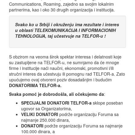
Communications, Roaming, zajedno sa svojim lokalnim
partnerima, kao i oko 30 drugih organizacija i institucija.
Svako ko u Srbiji i okruženju ima rezultate i interes
u oblasti TELEKOMUNIKACIJA I INFORMACIONIH
TEHNOLOGIJA, taj učestvuje na TELFOR-u !
S obzirom na veoma širok spektar interesa i delatnosti koje
su zastupljene na TELFOR-u, ne sumnjamo da će mnoge
firme i institucije naći naučni, ekonomski, promotivni i/ili
stručni interes da učestvuju ili pomognu rad TELFOR-a. Zato
upućujemo ovaj otvoreni poziv dosadašnjim i budućim
DONATORIMA TELFOR-a.
Svaka pomoć je dobrodošla, ali očekujemo da
:
SPECIJALNI DONATORI TELFOR-a
sklope poseban
ugovor sa Organizatorima,
VELIKI DONATORI
podrže organizaciju Foruma sa
najmanje 250.000 dinara,
DONATORI
podrže organizaciju Foruma sa najmanje
100.000 dinara, a