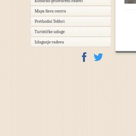
Konačno prihvaćeni radovi
Mapa Sava centra
Prethodni Telfori
Turističke usluge
Izlaganje radova