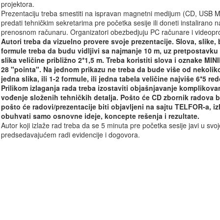
projektora.
Prezentaciju treba smestiti na ispravan magnetni medijum (CD, USB M
predati tehničkim sekretarima pre početka sesije ili doneti instalirano
prenosnom računaru. Organizatori obezbedjuju PC računare i video­pro
Autori treba da vizuelno provere svoje prezentacije. Slova, slike, b
formule treba da budu vidljivi sa najmanje 10 m, uz pretpostavku
slika veličine približno 2*1,5 m. Treba koristiti slova i oznake MI
28 "pointa". Na jednom prikazu ne treba da bude više od nekoliko 
jedna slika, ili 1-2 formule, ili jedna tabela veličine najviše 6*5 red
Prilikom izlaganja rada treba izostaviti objašnjavanje komplikovan
vođenje složenih tehničkih detalja. Pošto će CD zbornik radova bi
pošto će radovi/prezentacije biti objavljeni na sajtu TELFOR-a, iz
obuhvati samo osnovne ideje, koncepte rešenja i rezultate.
Autor koji izlaže rad treba da se 5 minuta pre početka sesije javi u svojoj
predsedavajućem radi evidencije i dogovora.