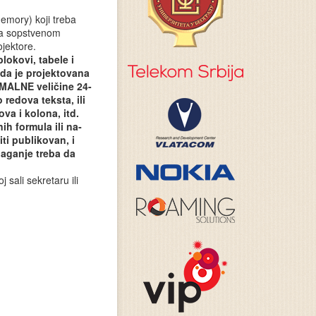
emory) koji treba
 na sopstvenom
jektore.
lokovi, tabele i
 da je projektovana
NIMALNE veličine 24-
redova teksta, ili
ova i kolona, itd.
ih formula ili na­
ti publikovan, i
laganje treba da
 sali sekretaru ili