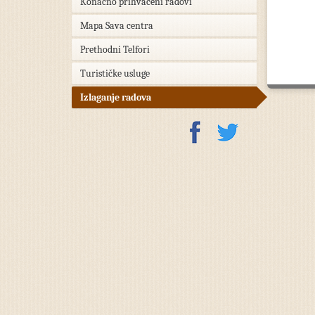
Konačno prihvaćeni radovi
Mapa Sava centra
Prethodni Telfori
Turističke usluge
Izlaganje radova