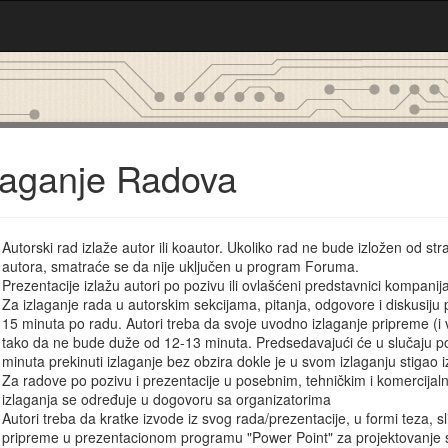
laganje Radova
Autorski rad izlaže autor ili koautor. Ukoliko rad ne bude izložen od stra
autora, smatraće se da nije uključen u program Foruma.
Prezentacije izlažu autori po pozivu ili ovlašćeni predstavnici kompanija
Za izlaganje rada u autorskim sekcijama, pitanja, odgovore i diskusiju 
15 minuta po radu. Autori treba da svoje uvodno izlaganje pripreme (i
tako da ne bude duže od 12-13 minuta. Predsedavajući će u slučaju p
minuta prekinuti izlaganje bez obzira dokle je u svom izlaganju stigao i
Za radove po pozivu i prezentacije u posebnim, tehničkim i komercijaln
izlaganja se određuje u dogovoru sa organizatorima
Autori treba da kratke izvode iz svog rada/prezentacije, u formi teza, sl
pripreme u prezentacionom programu "Power Point" za projektovanje s