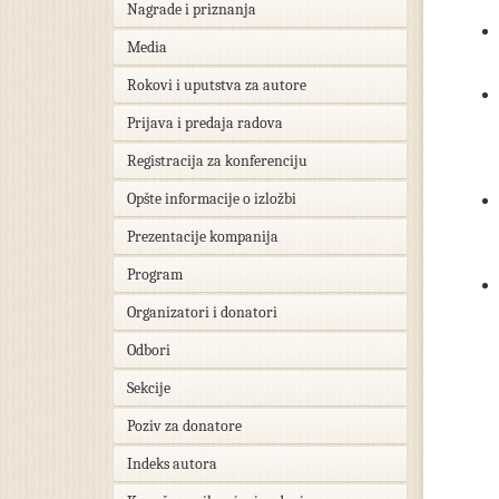
Nagrade i priznanja
Media
Rokovi i uputstva za autore
Prijava i predaja radova
Registracija za konferenciju
Opšte informacije o izložbi
Prezentacije kompanija
Program
Organizatori i donatori
Odbori
Sekcije
Poziv za donatore
Indeks autora