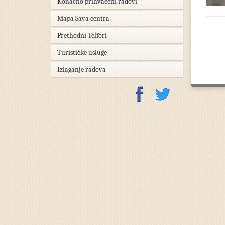
Konačno prihvaćeni radovi
Mapa Sava centra
Prethodni Telfori
Turističke usluge
Izlaganje radova